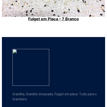
Fulget em Placa – 7 Branco
Granilha, Granilite ensacado, Fulget em placa. Tudo para o
Graniteiro