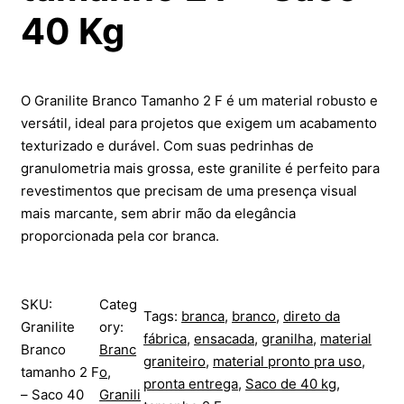
40 Kg
O Granilite Branco Tamanho 2 F é um material robusto e
versátil, ideal para projetos que exigem um acabamento
texturizado e durável. Com suas pedrinhas de
granulometria mais grossa, este granilite é perfeito para
revestimentos que precisam de uma presença visual
mais marcante, sem abrir mão da elegância
proporcionada pela cor branca.
SKU:
Categ
Tags:
branca
, 
branco
, 
direto da
Granilite
ory:
fábrica
, 
ensacada
, 
granilha
, 
material
Branco
Branc
graniteiro
, 
material pronto pra uso
, 
tamanho 2 F
o
, 
pronta entrega
, 
Saco de 40 kg
, 
– Saco 40
Granili