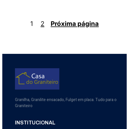
1
2
Próxima página
Granilha, Granilite ensacado, Fulget em placa. Tudo para o
Graniteiro
INSTITUCIONAL