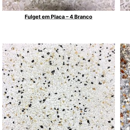
Fulget em Placa – 4 Branco