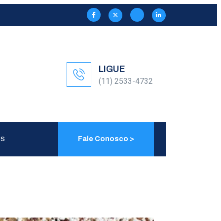
LIGUE
(11) 2533-4732
Fale Conosco >
OS