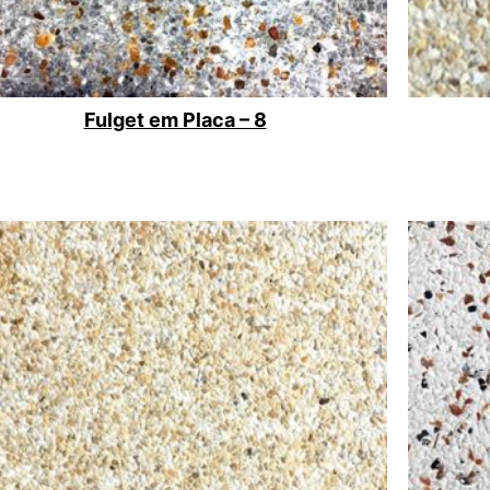
Fulget em Placa – 8