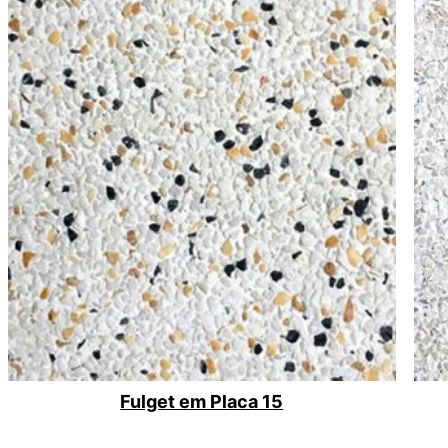
Fulget em Placa 15