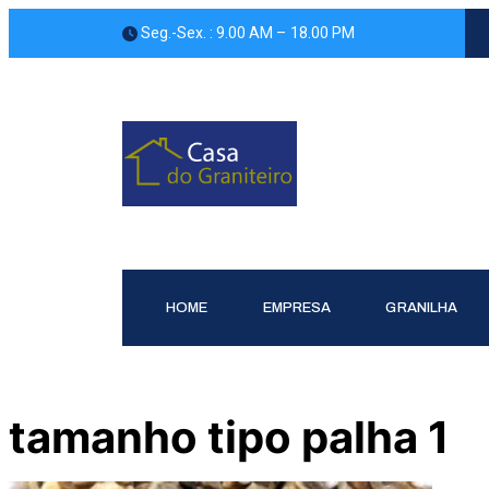
Pular
 Seg.-Sex. : 9.00 AM – 18.00 PM
para
o
conteúdo
HOME
EMPRESA
GRANILHA
tamanho tipo palha 1