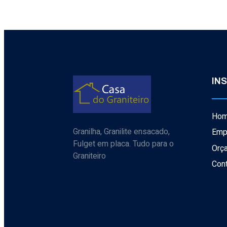
IN
Ho
Granilha, Granilite ensacado,
Emp
Fulget em placa. Tudo para o
Orç
Graniteiro
Con