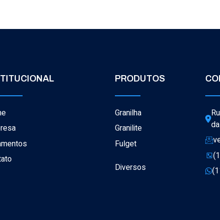
STITUCIONAL
PRODUTOS
CO
me
Granilha
Ru
da
resa
Granilite
v
amentos
Fulget
(
tato
Diversos
(1